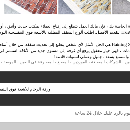
الخاصة بك ، فإن مالك العمل يتطلع إلى إقناع العملاء بمكتب حديث وأنيق ، أو 
شخص بينهما ، Trust Haining Xinhuang Decoration Company لتقديم الأفضل. اطلب ألواح السقف المطلية بالأشعة فوق البنفسجية اليو
في الختام ، فإن لوحات السقف PVC المزخرفة من Haining Xinhuang هي الحل الأمثل لأي شخص يتطلع إلى تحديث سقفه. من خلال أنم
ستخدامات ، فهي خيار معقول يرفع أي غرفة إلى مستوى جديد من الأناقة. استثمر في
حة UV القابلة للتخصيص ، الصين ، الشركات المصنعة ، الموردين ، المصنع ، المصنوعة في الصين ، الموضة ،
ورقة الرخام للأشعة فوق البنف
رد عليك خلال 24 ساعة.