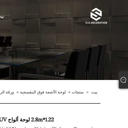
بي
بيت
>
منتجات
>
لوحة الأشعة فوق البنفسجية
>
ورقة الر
1.22*2.8m لوحة ألواح UV القابلة للتخصيص