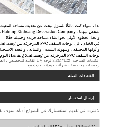
لذا ، سواء كنت مالكًا للمنزل تبحث عن تحديث مساحة المعيشة 
واتخذ الخطوة الأولى نحو إنشاء مساحة فريدة وجميلة حقًا!
وألوانها المختلفة ، وسهولة التثبيت ، والمتانة ، والتعدد الا
لوحات السقف PVC المزخرفة من Haining Xinhuang اليوم واستمتع بسقف جميل وعملي لسنوات قادمة!
الكلمات الساخنة: 1.22*2.8M لو
رخيصة ، مخصصة ، شراء ، جودة ، أحدث بيع
الفئة ذات الصلة
إرسال استفسار
لا تتردد في تقديم استفسارك في النموذج أدناه. سوف نقوم بال