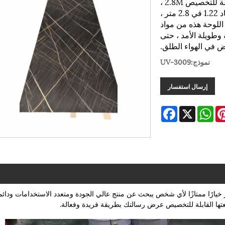
Haining Xinhuang Decoration هي لوحة UV القابلة للتخصيص 2.8M ،
وهي مثالية لمجموعة متنوعة من التطبيقات. مع أبعاد 1.22 في 2.8 متر ،
اللوحة هذه من مواد
وطويلة الأمد ، حتى
 في الهواء الطلق.
نموذج:UV-3009
إرسال استفسار
Facebook
WhatsApp
X
Pintere
L
ام ، يعد لوحة لوحة UV القابلة للتخصيص 1.22*2.8 متر خيارًا ممتازًا لأي شخص يبحث عن منتج عالي الجودة ومتعدد الاستخدامات ودائم
تها القابلة للتخصيص عرض رسالتك بطريقة فريدة وفعالة.