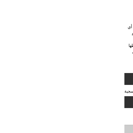
أي
م
اطها
سجية