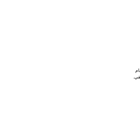
ام
قي.