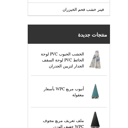
فينر خشب فحم الخيزران
منتجات جديدة
الخشب الحبوب PVC لوحة
الحائط PVC لوحة السقف
الجدار لتزيين الجدران
أنبوب مربع WPC بأسعار
معقولة
ملف تعريف مربع مجوف
WPC خفيف الوزن