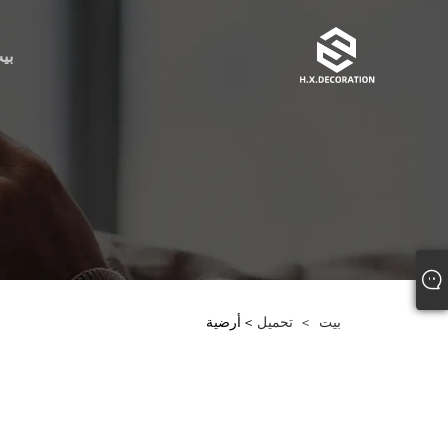
بي
بيت
>
تحميل
> أرضية