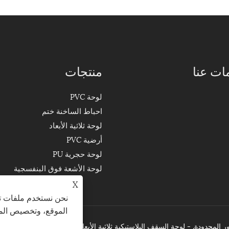
ات عنا
منتجات
لوحة PVC
احباط الساخنة ختم
لوحة ثلاثية الأبعاد
أرضية PVC
لوحة حجرية PU
لوحة الأشعة فوق البنفسجية
X
نحن نستخدم ملفات تع
الموقع، وتخصيص المح