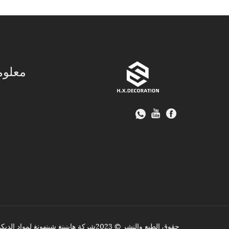
معلوم
حقوق الطبع والنشر © 2023شركة هاينينغ شينهونغ لمواد الديكور المحدودة. - لوحة السقف البلاستيكية ثلاثية الأبعاد، لوحة الحائط البلاستيكية للأشعة فوق البنفسجية، الكسوة WPC - جميع الحقوق محفوظة