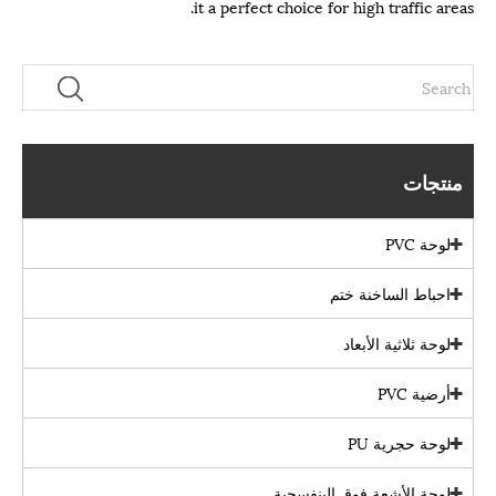
it a perfect choice for high traffic areas.
منتجات
لوحة PVC
احباط الساخنة ختم
لوحة ثلاثية الأبعاد
أرضية PVC
لوحة حجرية PU
لوحة الأشعة فوق البنفسجية