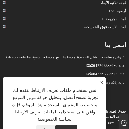
لوحة ثلاثية الأبعاد
أرضية PVC
لوحة حجرية PU
لوحة الأشعة فوق البنفسجية
اتصل بنا
عنوان:
منطقة جيانشان الجديدة، مدينة هاينينغ، مدينة جياشينغ، مقاطعة تشجيانغ
هاتف:
+86-13586422633
هاتف:
+86-13586422633
X
بريد إلكتروني:
ROSSPVCPANEL88@YEAH.NET
نحن نستخدم ملفات تعريف الارتباط لنقدم لك
تجربة تصفح أفضل، وتحليل حركة مرور الموقع،
وتخصيص المحتوى. باستخدام هذا الموقع، فإنك
توافق على استخدامنا لملفات تعريف الارتباط.
حقوق الطبع والنشر © 2023شركة هاينينغ شينهونغ لمواد الديكور المحدودة. - لوحة
السقف البلاستيكية ثلاثية الأبعاد، لوحة الحائط البلاستيكية للأشعة فوق البنفسجية، الكسوة
سياسة الخصوصية
WPC - جميع الحقوق محفوظة