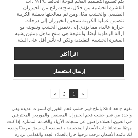
يتم تصنيع التصميم الفخم للوحة الحائط WPC ذات
القشرة الخشبية من خلال نسج شرائح من الخيزران
الطبيعي والخشب معًا، ومن ثم معالجتها بعملية الكربنة.
تتضمن عملية الكربنة تسخين الخيزران إلى درجات
حرارة عالية، مما يؤدي إلى تغميق الخشب وتقويته مع
إزالة الرطوبة أيضًا. والنتيجة هي منتج مذهل ومتين يشبه
القشرة الخشبية التقليدية ولكن له تأثير أقل على البيئة.
اقرأ أكثر
إرسال استفسار
>
2
1
<
تقوم Xinhuang بإنتاج فينر خشب فحم الخيزران لسنوات عديدة وهي
واحدة من فينر خشب فحم الخيزران المصنعين والموردين المحترفين
في الصين. العملاء راضون عن منتجات الأزياء والخدمة الممتازة. إذا كنت
مهتمًا بمنتجاتنا ذات الأسعار المنخفضة ، فسنقدم لك سعرًا مرضيًا ونقدم
لك قائمة الأسعار. نرحب ترحيبا حارا بالعملاء الجدد والقدامى لزيارة