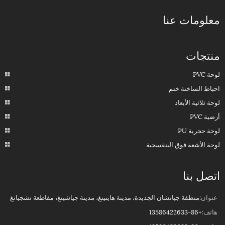
معلومات عنا
منتجات
لوحة PVC
احباط الساخنة ختم
لوحة ثلاثية الأبعاد
أرضية PVC
لوحة حجرية PU
لوحة الأشعة فوق البنفسجية
اتصل بنا
عنوان:
منطقة جيانشان الجديدة، مدينة هاينينغ، مدينة جياشينغ، مقاطعة تشجيانغ
هاتف:
+86-13586422633