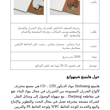
يكتب
زخرفة السقف الداخلي للجدران مثل المنزل والفندق
طلب
والمطعم ومبنى المكاتب وغرفة المعيشة والحمام
والمطبخ ، إلخ
غراء مجاني ، مسمار مجاني ، مثبت على الحائط الأملس
تثبيت
بمفاصل معدنية
موك
2000 متر مربع
توصيل
في غضون 15-20 يوما بعد تلقي الودائع.
حول هاينينغ شينهوانغ
هاينينغ Xinhuang مواد الديكور CO ،. LTD هي مصنع محترف
لألواح الجدران المصنوعة من الخيزران في مجال مواد البناء. تقع
في مقاطعة Zhejiang ، مع سهولة الوصول إلى وسائل النقل.
كشركة مصنعة محترفة تعمل في مجال البحث والتطوير والإنتاج
والبيع والخدمة للوحة الحائط WPC ولوحة الحائط PS والتزيين