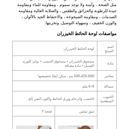
مثل الصحة ، وآمنة ولا توجد سموم ، ومقاومة للماء ومقاومة
جيدة للرطوبة والحرائق والطقس ، والصلابة العالية ومقاومة
الصدمات ، ومقاومة الشيخوخة ، والاحتفاظ الجيد بالألوان ،
والوزن الخفيف ، وسهولة التوصيل. وتخزينها.
مواصفات لوحة الحائط الخيزران
اسم
لوحة الحائط الخيزران
المنتج
مسحوق الخيزران + مسحوق الخشب + بولي كلوريد
مادة
الفينيل + مادة مضافة
مقاس
300،450،600 مم ، يمكن أيضًا تخصيصها
سماكة
6-9 ملم
الحبوب
الخشب والرخام وورق الحائط واللون النقي إلخ.
السطحية
شق سلس
فتحة V