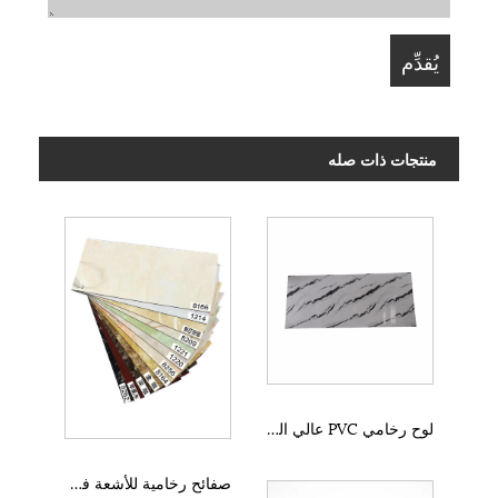
منتجات ذات صله
لوح رخامي PVC عالي اللمعان 1220x2440 مللي متر للأشعة فوق البنفسجية
صفائح رخامية للأشعة فوق البنفسجية