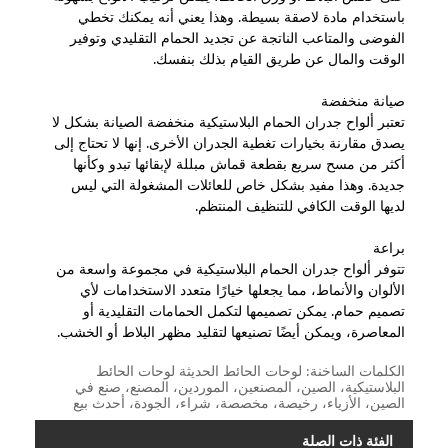
باستخدام مادة لاصقة بسيطة. وهذا يعني أنه يمكنك تخطي
الفوضى والمتاعب الناتجة عن تجديد الحمام التقليدي وتوفير
الوقت والمال عن طريق القيام بذلك بنفسك.
صيانة منخفضة
تعتبر ألواح جدران الحمام البلاستيكية منخفضة الصيانة بشكل لا
يصدق مقارنة بخيارات تغطية الجدران الأخرى. إنها لا تحتاج إلى
أكثر من مسح سريع بقطعة قماش مبللة لإبقائها تبدو وكأنها
جديدة. وهذا مفيد بشكل خاص للعائلات المشغولة التي ليس
لديها الوقت الكافي للتنظيف المنتظم.
براعة
تتوفر ألواح جدران الحمام البلاستيكية في مجموعة واسعة من
الألوان والأنماط، مما يجعلها خيارًا متعدد الاستخدامات لأي
تصميم حمام. يمكن تصميمها لتكمل الحمامات التقليدية أو
المعاصرة، ويمكن أيضًا تصنيعها لتقليد مظهر البلاط أو الخشب.
الكلمات الساخنة: لوحات الحائط الحديثة لوحات الحائط
البلاستيكية، الصين، المصنعين، الموردين، المصنع، صنع في
الصين، الأزياء، رخيصة، مخصصة، شراء، الجودة، أحدث بيع
الفئة ذات الصلة