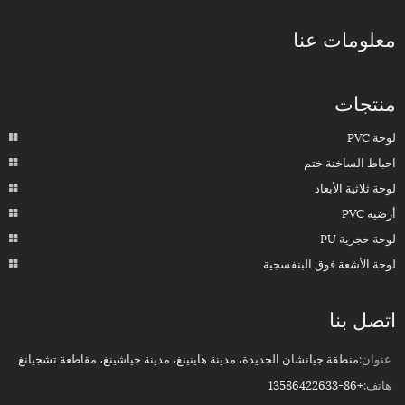
معلومات عنا
منتجات
لوحة PVC
احباط الساخنة ختم
لوحة ثلاثية الأبعاد
أرضية PVC
لوحة حجرية PU
لوحة الأشعة فوق البنفسجية
اتصل بنا
عنوان:
منطقة جيانشان الجديدة، مدينة هاينينغ، مدينة جياشينغ، مقاطعة تشجيانغ
هاتف:
+86-13586422633