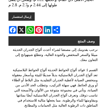
طولها إلى 2.44 م و2.7 م. 2.8 م
إرسال استفسار
Facebook
WhatsApp
X
Pinterest
LinkedIn
Share
وصف المنتج
نرحب بقدومك إلى مصنعنا لشراء أحدث ألواح الجدران الحديثة
مبيعًا والسعر المنخفض والجودة العالية، وتتطلع شينهوانج إلى
التعاون معك.
القسم 1: فوائد ألواح الحوائط الحديثة ألواح الحوائط البلاستيكية
تعد ألواح الجدران البلاستيكية بديلاً صديقًا للبيئة وبأسعار معقولة
ومنخفض الصيانة لأغطية الجدران التقليدية مثل البلاط أو الطلاء
أو ورق الحائط. فهي سهلة التركيب، وتتطلب الحد الأدنى من
الصيانة، وتأتي في مجموعة متنوعة من الألوان والأنسجة التي
تناسب ذوقك. وتعرف ألواح الجدران البلاستيكية أيضًا بمتانتها
ومقاومتها للماء والرطوبة، مما يجعلها مثالية للاستخدام في
المناطق ذات الرطوبة العالية مثل الحمامات والمطابخ.