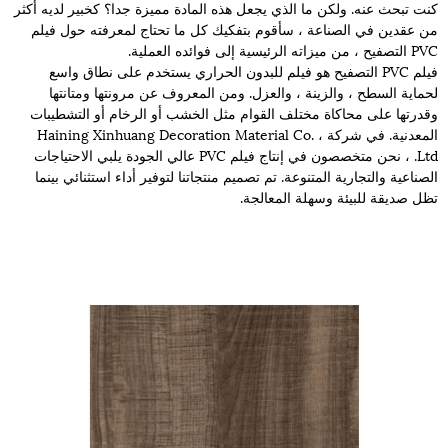
كنت تبحث عنه. ولكن ما الذي يجعل هذه المادة مميزة جدا؟ كخبير لديه أكثر
من عقدين في الصناعة ، سأقوم بتفكيك كل ما تحتاج لمعرفته حول فيلم
PVC التصفيح ، من ميزاته الرئيسية إلى فوائده العملية.
فيلم PVC التصفيح هو فيلم للبدون الحراري يستخدم على نطاق واسع
لحماية السطح ، والزينة ، والعزل. ومن المعروف عن مرونتها ومتانتها
وقدرتها على محاكاة مختلف القوام مثل الخشب أو الرخام أو التشطيبات
المعدنية. في شركة Haining Xinhuang Decoration Material Co. ،
Ltd. ، نحن متخصصون في إنتاج فيلم PVC عالي الجودة يلبي الاحتياجات
الصناعية والتجارية المتنوعة. تم تصميم منتجاتنا لتوفير أداء استثنائي بينما
تظل صديقة للبيئة وسهلة المعالجة.