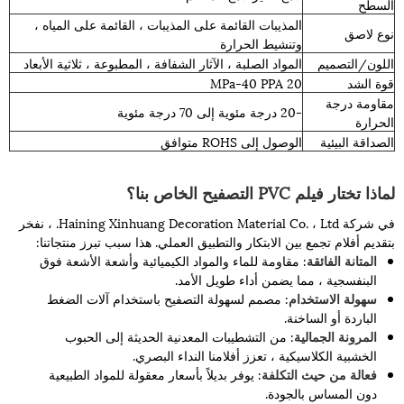
السطح
المذيبات القائمة على المذيبات ، القائمة على المياه ،
نوع لاصق
وتنشيط الحرارة
اللون/التصميم
المواد الصلبة ، الآثار الشفافة ، المطبوعة ، ثلاثية الأبعاد
قوة الشد
20 MPa-40 PPA
مقاومة درجة
-20 درجة مئوية إلى 70 درجة مئوية
الحرارة
الصداقة البيئية
الوصول إلى ROHS متوافق
لماذا تختار فيلم PVC التصفيح الخاص بنا؟
في شركة Haining Xinhuang Decoration Material Co. ، Ltd. ، نفخر
بتقديم أفلام تجمع بين الابتكار والتطبيق العملي. هذا سبب تبرز منتجاتنا:
المتانة الفائقة
: مقاومة للماء والمواد الكيميائية وأشعة الأشعة فوق
البنفسجية ، مما يضمن أداء طويل الأمد.
سهولة الاستخدام
: مصمم لسهولة التصفيح باستخدام آلات الضغط
الباردة أو الساخنة.
المرونة الجمالية
: من التشطيبات المعدنية الحديثة إلى الحبوب
الخشبية الكلاسيكية ، تعزز أفلامنا النداء البصري.
فعالة من حيث التكلفة
: يوفر بديلاً بأسعار معقولة للمواد الطبيعية
دون المساس بالجودة.