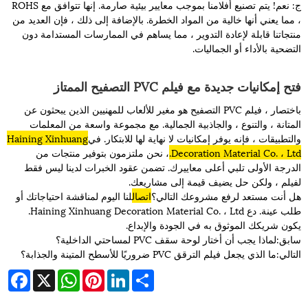
ج: نعم! يتم تصنيع أفلامنا بموجب معايير بيئية صارمة. إنها تتوافق مع ROHS
، مما يعني أنها خالية من المواد الخطرة. بالإضافة إلى ذلك ، فإن العديد من
منتجاتنا قابلة لإعادة التدوير ، مما يساهم في الممارسات المستدامة دون
التضحية بالأداء أو الجماليات.
فتح إمكانيات جديدة مع فيلم PVC التصفيح الممتاز
باختصار ، فيلم PVC التصفيح هو مغير للألعاب للمهنيين الذين يبحثون عن
المتانة ، والتنوع ، والجاذبية الجمالية. مع مجموعة واسعة من المعلمات
والتطبيقات ، فإنه يوفر إمكانيات لا نهاية لها للابتكار. في
Haining Xinhuang
Decoration Material Co. ، Ltd.
، نحن ملتزمون بتوفير منتجات من
الدرجة الأولى تلبي أعلى معاييرك. تضمن عقود الخبرات لدينا ليس فقط
لفيلم ، ولكن حل يضيف قيمة إلى مشاريعك.
هل أنت مستعد لرفع مشروعك التالي؟
اتصال
لنا اليوم لمناقشة احتياجاتك أو
طلب عينة. دع Haining Xinhuang Decoration Material Co. ، Ltd.
يكون شريكك الموثوق به في الجودة والإبداع.
سابق:
لماذا يجب أن أختار لوحة سقف PVC لمساحتي الداخلية؟
التالي:
ما الذي يجعل فيلم الترقق PVC ضروريًا للأسطح المتينة والجذابة؟
cebook
WhatsApp
X
Pinterest
LinkedIn
Share