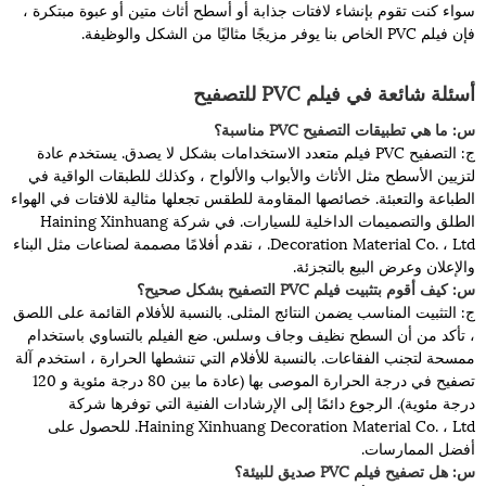
سواء كنت تقوم بإنشاء لافتات جذابة أو أسطح أثاث متين أو عبوة مبتكرة ،
فإن فيلم PVC الخاص بنا يوفر مزيجًا مثاليًا من الشكل والوظيفة.
أسئلة شائعة في فيلم PVC للتصفيح
س: ما هي تطبيقات التصفيح PVC مناسبة؟
ج: التصفيح PVC فيلم متعدد الاستخدامات بشكل لا يصدق. يستخدم عادة
لتزيين الأسطح مثل الأثاث والأبواب والألواح ، وكذلك للطبقات الواقية في
الطباعة والتعبئة. خصائصها المقاومة للطقس تجعلها مثالية للافتات في الهواء
الطلق والتصميمات الداخلية للسيارات. في شركة Haining Xinhuang
Decoration Material Co. ، Ltd. ، نقدم أفلامًا مصممة لصناعات مثل البناء
والإعلان وعرض البيع بالتجزئة.
س: كيف أقوم بتثبيت فيلم PVC التصفيح بشكل صحيح؟
ج: التثبيت المناسب يضمن النتائج المثلى. بالنسبة للأفلام القائمة على اللصق
، تأكد من أن السطح نظيف وجاف وسلس. ضع الفيلم بالتساوي باستخدام
ممسحة لتجنب الفقاعات. بالنسبة للأفلام التي تنشطها الحرارة ، استخدم آلة
تصفيح في درجة الحرارة الموصى بها (عادة ما بين 80 درجة مئوية و 120
درجة مئوية). الرجوع دائمًا إلى الإرشادات الفنية التي توفرها شركة
Haining Xinhuang Decoration Material Co. ، Ltd. للحصول على
أفضل الممارسات.
س: هل تصفيح فيلم PVC صديق للبيئة؟