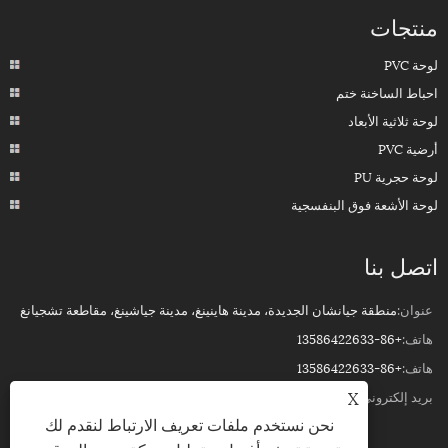
منتجات
لوحة PVC
احباط الساخنة ختم
لوحة ثلاثية الأبعاد
أرضية PVC
لوحة حجرية PU
لوحة الأشعة فوق البنفسجية
اتصل بنا
عنوان:
منطقة جيانشان الجديدة، مدينة هاينينغ، مدينة جياشينغ، مقاطعة تشجيانغ
هاتف:
+86-13586422633
هاتف:
+86-13586422633
X
بريد إلكتروني:
ROSSPVCPANEL88@YEAH.NET
نحن نستخدم ملفات تعريف الارتباط لنقدم لك