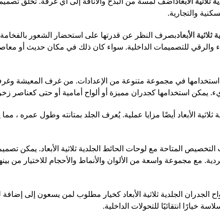
ثلاثية الأبعاد
أضف لمسة من البذخ والأناقة إلى أي غرفة. تخلق تصميماتها
نية والتجارية.
لاثية الأبعاد
بصرف النظر عن قدرتها على استحضار الشعور بالفخامة و
ثراء والرقي للتصميمات الداخلية. سواء كان ذلك في مكان حديث أو معاصر 
بعاد استخدامها في مجموعة متنوعة من الإعدادات. من غرف المعيشة وغرف
 يمكن استخدامها كجدران مميزة أو ألواح أمامية أو حتى كعناصر زخر
 ثلاثية الأبعاد أيضًا مزايا عملية. يُعرف الجلد بمتانته وطول عمره ، مم
خصيص المتاحة مع لوحات الحائط الجلدية ثلاثية الأبعاد. يمكن تصميم 
ة. مع مجموعة واسعة من الألوان والأنماط والأحجام للاختيار من بينها
 الجدران الجلدية ثلاثية الأبعاد كخيار مطلوب لمن يسعون إلى إضافة ل
 خيارًا انتقائيًا للتحولات الداخلية.