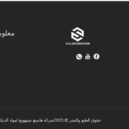
معلوم
حقوق الطبع والنشر © 2023شركة هاينينغ شينهونغ لمواد الديكور المحدودة. - لوحة السقف البلاستيكية ثلاثية الأبعاد، لوحة الحائط البلاستيكية للأشعة فوق البنفسجية، الكسوة WPC - جميع الحقوق محفوظة