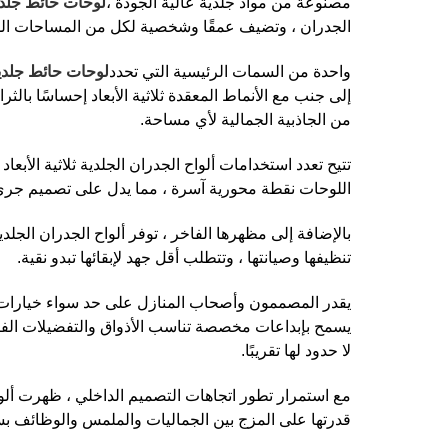
مصنوعة من مواد جلدية عالية الجودة ،
لوحات حائط جلدية 
الجدران ، وتضيف عمقًا وشخصية لكل من المساحات السك
واحدة من السمات الرئيسية التي تحدد
لوحات حائط جلدية ث
إلى جنب مع الأنماط المعقدة ثلاثية الأبعاد إحساسًا بال
من الجاذبية الجمالية لأي مساحة.
تتيح تعدد استخدامات ألواح الجدران الجلدية ثلاثية الأ
اللوحات نقطة محورية آسرة ، مما يدل على تصميم جريء.
بالإضافة إلى مظهرها الفاخر ، توفر ألواح الجدران الجلدية
تنظيفها وصيانتها ، وتتطلب أقل جهد لإبقائها تبدو نقية.
يقدر المصممون وأصحاب المنازل على حد سواء خيارات الت
يسمح بإبداعات مخصصة تناسب الأذواق والتفضيلات الفردي
لا حدود لها تقريبًا.
مع استمرار تطور اتجاهات التصميم الداخلي ، ظهرت ألواح
قدرتها على المزج بين الجماليات والملمس والوظائف بسلاسة