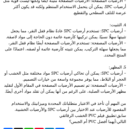
- الأرضيات المصفحة: الأرضيات المصفحة متينة أيضًا ولكنها ليست قوية مثل
أرضيات SPC. يمكن أن يتحمل الاستخدام المنتظم ولكنه قد يكون أكثر
عرضة للتلف السطحي والتقطيع.
4. التثبيت:
- أرضيات SPC: تستخدم أرضيات SPC عادةً نظام قفل النقر، مما يجعل
تثبيتها سهلًا نسبيًا. يمكن تركيبها كأرضية عائمة دون الحاجة إلى مواد لاصقة.
- الأرضيات المصفحة: تستخدم الأرضيات المصفحة أيضًا نظام قفل النقر،
مما يجعلها سهلة التركيب. يمكن تثبيته كأرضية عائمة أو لصقه، اعتمادًا على
المنتج المحدد.
5. المظهر:
- أرضيات SPC: يمكن أن تحاكي أرضيات SPC مواد مختلفة مثل الخشب أو
الحجر أو البلاط، مما يوفر مجموعة واسعة من خيارات التصميم.
- الأرضيات المصفحة: تم تصميم الأرضيات المصفحة في المقام الأول لتقليد
مظهر الأرضيات الصلبة، على الرغم من أنها يمكن أن تقلد مواد أخرى أيضًا.
من المهم أن تأخذ في الاعتبار متطلباتك المحددة وميزانيتك والاستخدام
المقصود للأرضيات عند الاختيار بين أرضيات SPC والأرضيات الخشبية.
سابق:
تطبيق فيلم PVC الخشب الرقائقي
التالي:
أيهما أفضل PVC أم الجبس؟