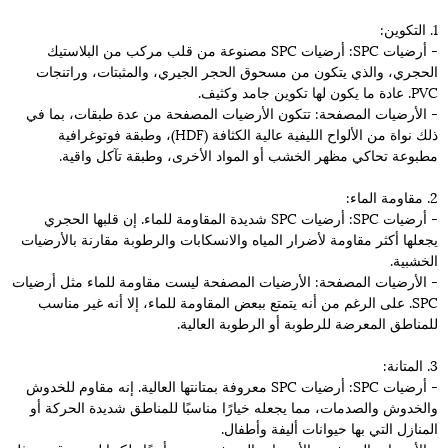
1. التكوين:
- أرضيات SPC: أرضيات SPC مصنوعة من قلب مركب من البلاستيك
الحجري، والذي يتكون من مسحوق الحجر الجيري، والمثبتات، وراتنجات
PVC. عادة ما يكون لها تكوين جامد وكثيف.
- الأرضيات المصفحة: تتكون الأرضيات المصفحة من عدة طبقات، بما في
ذلك نواة من الألواح الليفية عالية الكثافة (HDF)، وطبقة فوتوغرافية
مطبوعة تحاكي مظهر الخشب أو المواد الأخرى، وطبقة تآكل واقية.
2. مقاومة الماء:
- أرضيات SPC: أرضيات SPC شديدة المقاومة للماء. إن قلبها الحجري
يجعلها أكثر مقاومة لأضرار المياه والانسكابات والرطوبة مقارنة بالأرضيات
الخشبية.
- الأرضيات المصفحة: الأرضيات المصفحة ليست مقاومة للماء مثل أرضيات
SPC. على الرغم من أنه يتمتع ببعض المقاومة للماء، إلا أنه غير مناسب
للمناطق المعرضة للرطوبة أو الرطوبة العالية.
3. المتانة:
- أرضيات SPC: أرضيات SPC معروفة بمتانتها العالية. إنه مقاوم للخدوش
والخدوش والصدمات، مما يجعله خيارًا مناسبًا للمناطق شديدة الحركة أو
المنازل التي بها حيوانات أليفة وأطفال.