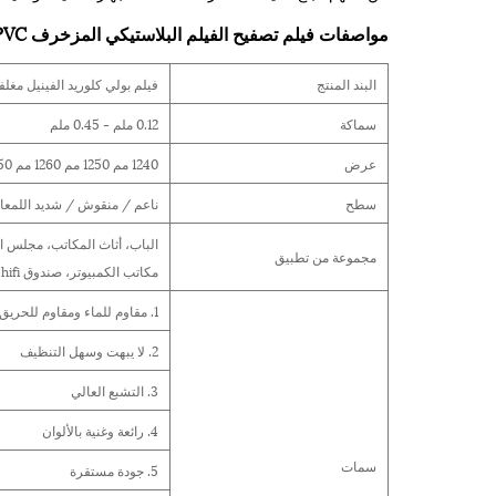
مواصفات فيلم تصفيح الفيلم البلاستيكي المزخرف PVC
البند المنتج
فيلم بولي كلوريد الفينيل مغلف
سماكة
0.12 ملم - 0.45 ملم
عرض
1240 مم 1250 مم 1260 مم 1350 مم 1400 مم متوفرة
سطح
ناعم / منقوش / شديد اللمعان
الباب، أثاث المكاتب، مجلس ا
مجموعة من تطبيق
مكاتب الكمبيوتر، صندوق hifi، إلخ
1. مقاوم للماء ومقاوم للحريق
2. لا يبهت وسهل التنظيف
3. التشبع العالي
4. رائعة وغنية بالألوان
سمات
5. جودة مستقرة