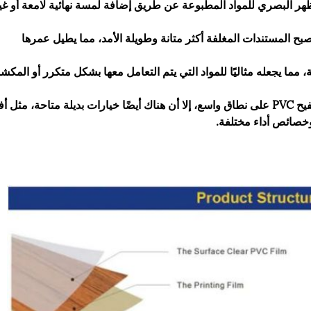
هر البصري للمواد المطبوعة عن طريق إضافة لمسة نهائية لامعة أو غي
ادة المتانة: من خلال إضافة طبقة من فيلم PVC، تصبح المستندات المغلفة أكثر متانة وطويلة الأمد، مما يطيل عمرها
تجدر الإشارة إلى أنه على الرغم من استخدام فيلم التصفيح PVC على نطاق واسع، إلا أن هناك أيضًا خيارات بديلة متاحة، مثل
وخصائص أداء مختلفة.