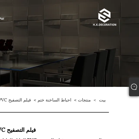
بي
بيت
>
منتجات
>
احباط الساخنة ختم
>
فيلم التصفيح PVC
فيلم التصفيح PVC القابل للطباعة