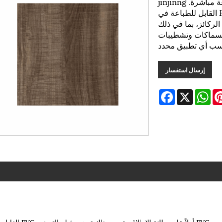
الصين توريد مصنع فيلم التصفيح PVC القابل للطباعة مباشرة. jinjinng
هي الشركة المصنعة والموردة لفيلم التصفيح PVC القابل للطباعة في
ركائز، بما في ذلك
ًا بسماكات وتشطيبات
اسب أي تطبيق محدد
إرسال استفسار
Facebook
WhatsApp
X
Pintere
L
يتم تصنيع لفات فيلم التصفيح PVC عن طريق بثق طبقة رقيقة من PVC أولاً على بطانة الإطلاق. يتم بعد ذلك تصفيح فيلم التصفيح PVC القابل