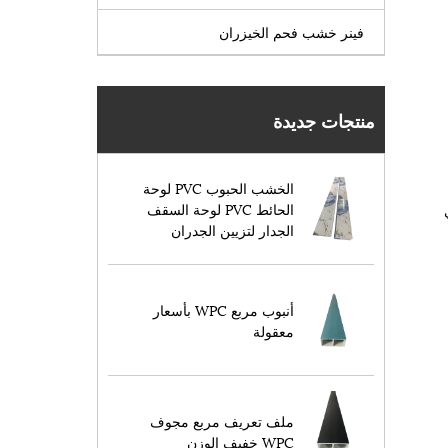
فينر خشب فحم الخيزران
منتجات جديدة
الخشب الحبوب PVC لوحة
الحائط PVC لوحة السقف
الجدار لتزيين الجدران
أنبوب مربع WPC بأسعار
معقولة
ملف تعريف مربع مجوف
WPC خفيف الوزن