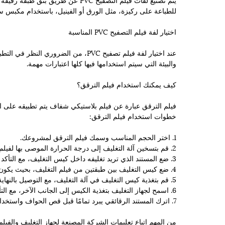
للطباعة على ركيزة، مثل الورق أو الفينيل، باستخدام مكبس ساخن. تتم بعد
اختيار لفة فيلم التصفيح PVC المناسبة
عند اختيار لفة فيلم تصفيح PVC، من ال
والبيئة التي سيتم استخدامها فيها كلها اعتبارات مهمة.
كيف يمكنك استخدام فيلم الترقق؟
فيلم الترقق عبارة عن فيلم بلاستيكي شفاف يتم تطبيقه على الور
خطوات استخدام فيلم الترقق:
1. اختر الحجم المناسب وسمك فيلم الترقق لمشروعك.
2. قم بتسخين آلة التغليف إلى درجة الحرارة الموصى بها لفيلم الترقق الخاص بك.
3. ضع المستند الذي تريد تغليفه داخل كيس التغليف، مع التأكد من وجود مساحة كافية حول الحواف لعمل الختم.
4. ضع كيس التغليف بين طبقتين من فيلم التغليف، بحيث يكون الجانب اللاصق متجهًا لأسفل.
5. قم بتغذية كيس التغليف في آلة التغليف، مع التوصيل بالنهاية المختومة.
6. اسمح لجهاز التغليف بتغذية الكيس إلى الجانب الآخر، مع التأكد من أنه مغلق بشكل صحيح وخالي من التجاعيد أو الفقاعات.
7. اترك المستند الرقائقي يبرد تمامًا قبل قص الحواف واستخدامه حسب الرغبة.
من المهم اتباع تعليمات الشركة المصنعة لجهاز التغليف والف