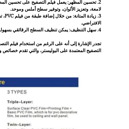
2. تحسين المظهر: يعمل فيلم التصفيح على تحسين المظ
لامعة، وتعزيز الألوان، وتوفير سطح أملس وموحد.
3. زي
الافتراضي.
4. سهل التنظيف: يمكن تنظيف السطح الرقائقي بسهولة، مما يجعله مثاليًا للمواد التي يتم التعامل معها بشكل متكرر أو المكشوفة.
التصفيح المعتمدة على البوليستر، والتي تقدم خصائص 