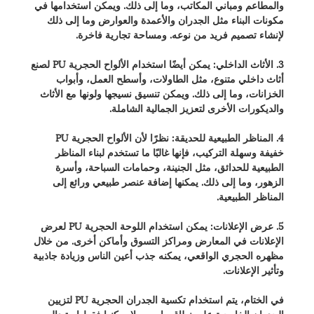
والمطاعم ومباني المكاتب، وما إلى ذلك. ويمكن استخدامها في
مكونات البناء مثل الجدران والأعمدة والعوارض وما إلى ذلك
لإنشاء تصميم فريد من نوعه. ومساحة تجارية فاخرة.
3. الأثاث الداخلي: يمكن أيضًا استخدام الألواح الحجرية PU لصنع
أثاث داخلي متنوع، مثل الطاولات، وأسطح العمل، وأبواب
الخزانات، وما إلى ذلك. ويمكن تنسيق نسيجها ولونها مع الأثاث
والديكورات الأخرى لتعزيز الجمالية الشاملة.
4. المناظر الطبيعية للحديقة: نظرًا لأن الألواح الحجرية PU
خفيفة وسهلة التركيب، فإنها غالبًا ما تستخدم لبناء المناظر
الطبيعية للحدائق، مثل الجنينة، وحمامات السباحة، وأسرة
الزهور، وما إلى ذلك. يمكنها إضافة عنصر طبيعي ورائع إلى
المناظر الطبيعية.
5. عرض الإعلانات: يمكن استخدام اللوحة الحجرية PU لعرض
الإعلانات في المعارض ومراكز التسوق وأماكن أخرى. من خلال
مظهره الحجري الواقعي، يمكنه جذب أعين الناس وزيادة جاذبية
وتأثير الإعلانات.
في الختام، يتم استخدام تكسية الجدران الحجرية PU لتزيين
الجدران الخارجية على نطاق واسع، ولا يمكنها فقط استبدال