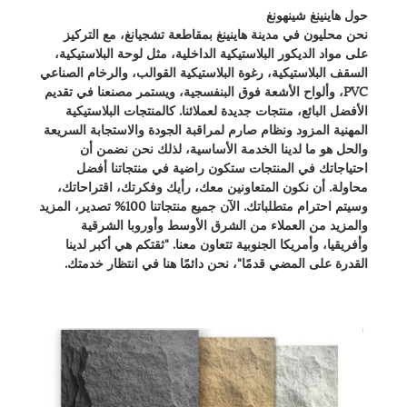
حول هاينينغ شينهونغ
نحن محليون في مدينة هاينينغ بمقاطعة تشجيانغ، مع التركيز
على مواد الديكور البلاستيكية الداخلية، مثل لوحة البلاستيكية،
السقف البلاستيكية، رغوة البلاستيكية القوالب، والرخام الصناعي
PVC، وألواح الأشعة فوق البنفسجية، ويستمر مصنعنا في تقديم
الأفضل البائع، منتجات جديدة لعملائنا. كالمنتجات البلاستيكية
المهنية المزود ونظام صارم لمراقبة الجودة والاستجابة السريعة
والحل هو ما لدينا الخدمة الأساسية، لذلك نحن نضمن أن
احتياجاتك في المنتجات ستكون راضية في منتجاتنا أفضل
محاولة. أن نكون المتعاونين معك، رأيك وفكرتك، اقتراحاتك،
وسيتم احترام متطلباتك. الآن جميع منتجاتنا 100% تصدير، المزيد
والمزيد من العملاء من الشرق الأوسط وأوروبا الشرقية
وأفريقيا، وأمريكا الجنوبية تتعاون معنا. "ثقتكم هي أكبر لدينا
القدرة على المضي قدمًا"، نحن دائمًا هنا في انتظار خدمتك.