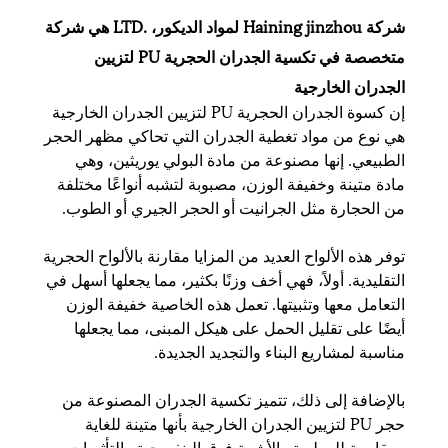
شركة Haining jinzhou لمواد الديكور، .LTD هي شركة
متخصصة في تكسية الجدران الحجرية PU لتزيين
الجدران الخارجية
إن كسوة الجدران الحجرية PU لتزيين الجدران الخارجية
هي نوع من مواد تغطية الجدران التي تحاكي مظهر الحجر
الطبيعي. إنها مصنوعة من مادة البولي يوريثين، وهي
مادة متينة وخفيفة الوزن، مصبوبة لتشبه أنواعًا مختلفة
من الحجارة مثل الجرانيت أو الحجر الجيري أو الطوب.
توفر هذه الألواح العديد من المزايا مقارنة بالألواح الحجرية
التقليدية. أولاً، فهي أخف وزنًا بكثير، مما يجعلها أسهل في
التعامل معها وتثبيتها. تعمل هذه الخاصية خفيفة الوزن
أيضًا على تقليل الحمل على هيكل المبنى، مما يجعلها
مناسبة لمشاريع البناء والتجديد الجديدة.
بالإضافة إلى ذلك، تتميز تكسية الجدران المصنوعة من
حجر PU لتزيين الجدران الخارجية بأنها متينة للغاية
ومقاومة للرطوبة والأشعة فوق البنفسجية والتأثيرات.