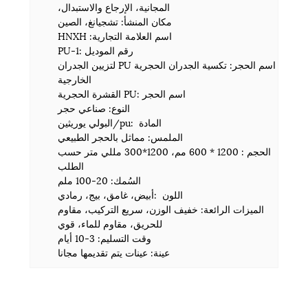
المجانية، الإرجاع والاستبدال،
مكان المنشأ: تشجيانغ، الصين
اسم العلامة التجارية: HNXH
رقم الموديل :PU-1
اسم الحجر: تكسية الجدران الحجرية PU لتزيين الجدران
الخارجية
اسم الحجر :PU القشرة الحجرية
النوع: صناعي حجر
المادة :pu/البولي يوريثين
الملمس: مماثل بالحجر الطبيعي
الحجم : 1200 * 600 مم، 1200*300 مللي متر حسب
الطلب
السُمك: 20-100 ملم
اللون :أبيض، غامق، بيج، رمادي
الميزات الرائعة: خفيف الوزن، سريع التركيب، مقاوم
للحريق، مقاوم للماء، قوي
وقت التسليم: 3-10 أيام
عينة: عينات يتم تقديمها مجانا