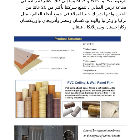
الرغوة PVC و WPC و MDF وما إلى ذلك. كشركة رائدة في
صناعة تزيين المباني ، تتمتع شركتنا بأكثر من 20 عامًا من
الخبرة ولديها شريك جيد للعملاء في جميع أنحاء العالم ، مثل
تركيا وأوكرانيا والهند وباكستان ومصر وأذربيجان وأوزبكستان
وكازاخستان وسريلانكا ، فيتنام.