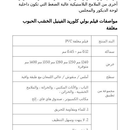
أخرى من الملامح البلاستيكية عالية الضغط التي تكون داخلية
لوحة الديكور والمجلس.
مواصفات فيلم بولي كلوريد الفينيل الخشب الحبوب
مغلفة
البند المنتج
فيلم مغلفة PVC
سماكة
0.12 مم - 0.45 مم
1240 مم 1250 مم 1260 مم 1350 مم 1400 مم
عرض
متوفرة
سطح
أملس / منقوش / عالي اللمعان مع طبقة واقية
الباب ، والأثاث المكتبي ، والخزانة ، والملامح
مجموعة من
الخشبية ، والخزائن ،
تطبيق
مكاتب الكمبيوتر ، صندوق هاي فاي ، إلخ
1. للماء ومقاومة للحريق
2. لا يبهت وسهل التنظيف
3. تشبع عالي