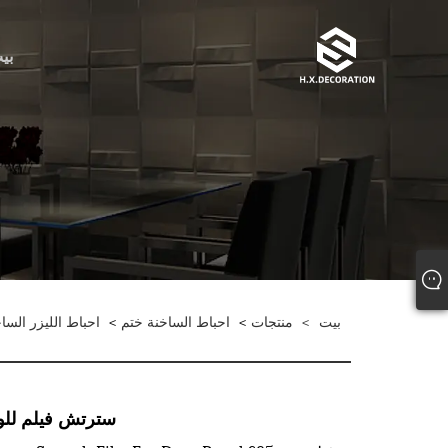
بي
بيت
>
منتجات
>
احباط الساخنة ختم
>
احباط الليزر الس
سترتش فيلم للوحة ا