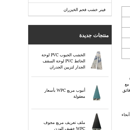
فينر خشب فحم الخيزران
منتجات جديدة
الخشب الحبوب PVC لوحة
الحائط PVC لوحة السقف
الجدار لتزيين الجدران
نة
مع
أنبوب مربع WPC بأسعار
في إنتاج ومبيعات فيلم التصفيح PVC وإنتاج رقائق
معقولة
نحاء
ملف تعريف مربع مجوف
WPC خفيف الوزن