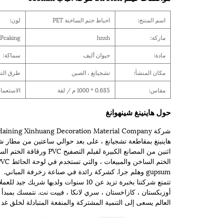
اسم المنتج:
احباط ختم الساخنة PET
لون:
ماركة:
hnxh
Pcaking:
مادة:
حيوان أليف
سماكة:
مكان المنشأ:
تشجيانغ ، الصين
طرق التع
مقاس:
0.685 * 1000 م / لفة
الاستعما
حول هاينينغ شينهوانغ
هاينينغ بمقاطعة تشجيانغ ، على بعد حوالي ساعتين من مطار ش
gupsum وهلم جرا. كشركة رائدة في صناعة زخرفة المباني.
تتمتع شركتنا بخبرة تزيد عن 10 سنوات ولدي
أوزبكستان ، كازاخستان ، سري لانكا ، فييت نت. نتمسك بمبدأ
العالم يسعى إلى التنمية المشتركة والمنفعة المتبادلة لخلق غد ر