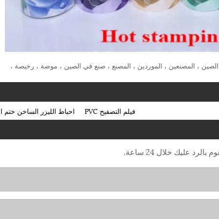
مات الساخنة: Stretch Film For Door Panel 685mm ، الصين ، المصنعين ، الموردين ، المصنع ، صنع في الصين ، موضة ، رخيصة ،
فيلم التصفيح PVC
احباط الليزر الساخن ختم ا
رد عليك خلال 24 ساعة.