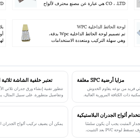
CO ، .LTD هي عبارة عن مصنع محترف لألواح
PVC ذات جودة عالية أقوى في مجال مواد
ال
البناء. ميزتنا هي أفضل خدمة ما بعد البيع ،
وسعر مناسب وجودة عالية أقوى ، لذا تعاون
في
لوحة الحائط الداخلية WPC
بل
مع مصنعنا ، وستحصل على المزيد من
تقريب
تم تصميم لوحة الحائط الداخلية Wpc بدقة،
أو
الخصومات وأفضل خدمة في المستقبل.
وهي سهلة التركيب ومتعددة الاستخدامات
له
وطويلة الأمد. إنه مقاوم للماء والحرائق
وا
وأضرار الحشرات، وعلى عكس الألواح
وا
الخشبية التقليدية، لا يحتاج إلى أي معالجة
وأ
خاصة قبل التركيب. يعمل نظام القفل الفريد
وا
على تثبيت الألواح في مكانها بإحكام، مما
ال
مزايا أرضية SPC مغلفة
تعتبر خلفية الشاشة ثلاثية 
يجعلها قادرة على تحمل الأحمال الثقيلة
مس
بسهولة.
SPC المصفحة بتصميم هيكلي فريد من نوعه يقاوم الخدوش
تتطور تقنية إنشاء ورق جدران ثلاثي الأ
نية ذات الكثافة المرورية العالية.
وتفاصيل متطورة. على سبيل المثال، يمكن 
مخصص للغاية، ويمكنك اختيار النمط وا
دام ألواح الجدران البلاستيكية
لجدار المثبت يجب أن يكون سلسًا
يمكن أن يضيف تركيب ألواح الجدران الحج
ة PVC بعد التثبيت.