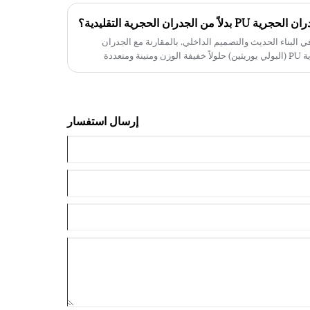
لجدران الحجرية التقليدية؟
 الجدران الحجرية PU ثورة في البناء الحديث والتصميم الداخلي. بالمقارنة مع الجدران
الحجرية التقليدية، توفر الجدران الحجرية PU (البولي يوريثين) حلولاً خفيفة الوزن ومتينة ومتعددة
هذه المقالة، نستكشف المزايا الأساسية والتطبيقات ونصائح
التثبيت والصيانة والأسئلة المتداولة حول PU Stone Walls، مما يساعدك على اتخاذ قرار مستنير بشأن
إرسال استفسار