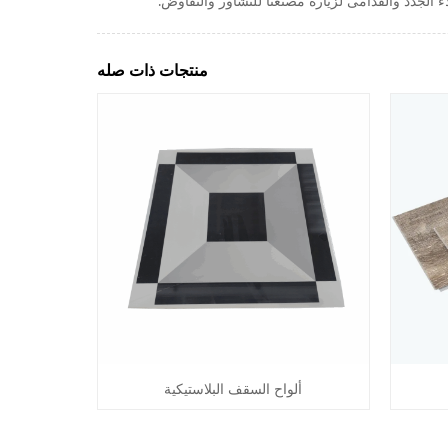
منتجات ذات صله
ألواح السقف البلاستيكية