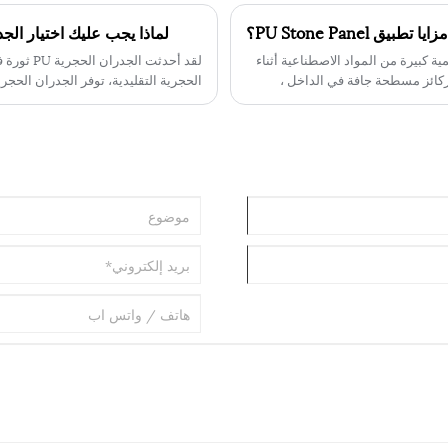
تطبيق PU Stone Panel؟
لماذا يجب عليك اختيار الجدران الحجرية PU بدلاً من ا
إضافة كمية كبيرة من المواد الاصطناعية أثناء
لقد أحدثت
بيئية. PU Stone مناسب لمختلف ركائز مسطحة جافة في الداخل ،
الاستخدامات من الناحية الجمالية. في 
منزلك أو مشاريعك التجارية.