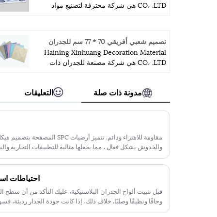
CO، .LTD هي شركة محترفة لتصنيع مواد
الأسقف الزائفة. إنها تحتاج فقط إلى ساعة
واحدة من مطار هانغتشو وساعة واحدة من
مطار شنغهاي هونغتشياو بالسكك الحديدية
تصميم شعبي أفريقي 70 * 77 سم للجدران
عالية السرعة إلى مصنعنا. تبلغ مساحة
Haining Xinhuang Decoration Material
المشروع الإجمالية 22000 مترًا مربعًا ،
CO، .LTD هي شركة مصنعة للجدران ذات
وورشة العمل 18000 متر مربع ، ويعمل بها
تصميم أفريقي مشهور 70 * 77 سم في الصين.
200 شخص ، والمهنة 50 ، مع 15 عامًا
نحن نقدم أفضل جودة ملصقات جدارية ثلاثية
"exprience التكنولوجيا العالية ، لديها 20
مدونة ذات صلة
التعليقات
الأبعاد وخدمة العملاء ، ويعشق الأطفال هذا
خطوط آلة تجميع ، لذلك نرحب الاستفسار.
التصميم الخاص.
مقاومة للاهتراء ودائم. تتميز أرضيات 
والخدوش بشكل فعال ، مما يجعلها مثالية للتطبيقات التجارية والسك
احتياطات استخ
قبل تثبيت ألواح الجدران البلاستيكية، عليك التأكد من أن سطح ا
وجافًا ونظيفًا وصلبًا. خلاف ذلك، إذا كانت جودة الجدار رديئة، فسوف تسقط لوح