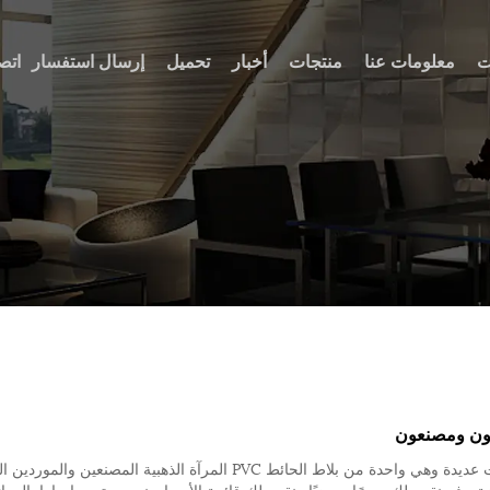
ت
معلومات عنا
منتجات
أخبار
تحميل
إرسال استفسار
اتص
تقوم Xinhuang بإنتاج بلاط الحائط PVC المرآة الذهبية لسنوات عديدة وهي واحد
فضة ، فسنقدم لك سعرًا مرضيًا ونقدم لك قائمة الأسعار. نرحب ترحيبا حارا بالعمل