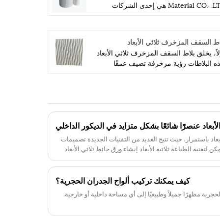
Material CO، .LTD هي إحدى الشركات
مصنعة ذات السمعة الطيبة لمواد الطباعة
Hot Satmping Foil في الصين ، وهي تنتج
لم رقائق الختم الساخن لمدة عشر سنوات
اط السقف المزخرف ثلاثي الأبعاد
ًا ، بدون. 1 جودة الفيلم.
لاً، يخلق بلاط السقف المزخرف ثلاثي الأبعاد
ذه البلاطات رؤية مزخرفة تضيف عمقًا
هتمامًا إلى جدرانك. بدلاً من السطح المسطح
لممل، تخلق هذه البلاطات مظهرًا فريدًا
بعادًا. متوفر بمجموعة واسعة من التصاميم
لألوان، ويمكن استخدام بلاط الجدران ثلاثي
أبعاد لإضفاء انطباع جريء أو تحسين مظهر
الأبعاد عنصرًا شائعًا بشكل متزايد في الديكور الداخلي
احتك بمهارة
بعاد باستمرار، حيث تتيح العديد من التقنيات الجديدة تصميمات
لتقنية الطباعة ثلاثية الأبعاد إنشاء ورق حائط ثلاثي الأبعاد
للون المفضل لديك.
كيف يمكنك تركيب ألواح الجدران الحجرية؟
رية مظهرًا جميلاً وطبيعيًا إلى أي مساحة داخلية أو خارجية.