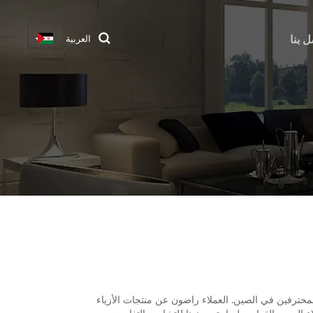
ل بنا
العربية
ة من بلاط الحائط PVC المرآة الذهبية المصنعين والموردين المحترفين في الصين. العملاء راضون عن منتجات الأزياء
اء الجدد والقدامى لزيارة مصنعنا للتشاور والتفاوض.