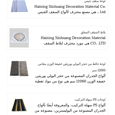
لوحة سقف جبس
هذا المجال.
Haining Xinhuang Decoration Material Co.
، Ltd. هي مصنع محترف لألواح السقف الجبس
في الصين. ميزتنا هي الأسعار التنافسية والجودة
العالية وأفضل خدمة. لذا نرحب بالاستفسار
والأمل في التعاون التجاري طويل الأجل في هذا
بلاط السقف المعلق
المجال
Haining Xinhuang Decoration Material
CO، .LTD هي مورد محترف لبلاط السقف
المعلق. لقد كرسنا جهودنا في تصنيع لوحة PVC
ولوحة WPC ومواد خام مختلفة مثل CPE. يقع
مصنعنا بالقرب من شنغهاي وميناء NINGBO ،
لوحة حائط من حجر البولي يوريثين خفيفة الوزن مقاس
ويمكن نقل الحاويات بسهولة. مع معدات الإنتاج
المتقدمة ونظام مراقبة الجودة الاحترافي وفريق
12060 سم
المبيعات الدولي المسؤول وخدمة ما بعد البيع
ألواح الجدران المصنوعة من حجر البولي يوريثين
المرضية ، يمكن تأمين منتجاتنا إلى حد كبير.
خفيفة الوزن 12060 سم هي نوع من مواد تغطية
التعاون المستقر وطويل الأمد هو تركيزنا
الجدران التي تحاكي مظهر الحجر الطبيعي. إنها
الرئيسي. ثق بنا ، اخترنا ، لقد كرسنا جهودنا
مصنوعة من مادة البولي يوريثين، وهي مادة متينة
لتزويد العملاء بأفضل المنتجات ذات الجودة
وخفيفة الوزن، مصبوبة لتشبه أنواعًا مختلفة من
لوحات PS سهلة التركيب
وبأسعار تنافسية.
الحجارة مثل الجرانيت أو الحجر الجيري أو
ألواح PS سهلة التركيب، والمعروفة أيضًا بألواح
الطوب.
الجدران المصنوعة من البوليسترين، مصنوعة من