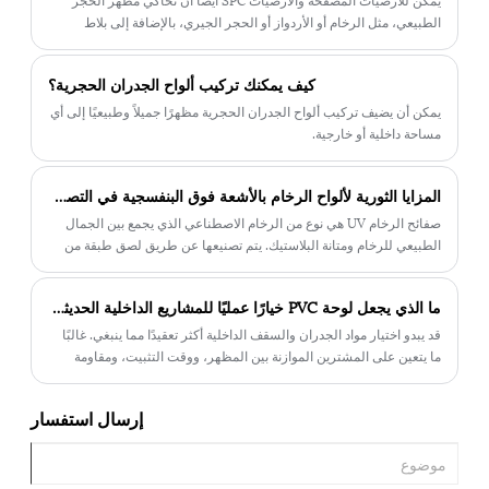
الطبيعي، مثل الرخام أو الأردواز أو الحجر الجيري، بالإضافة إلى بلاط
السيراميك أو البورسلين. تعتبر هذه الأنماط مثالية لتحقيق مظهر متطور
وأنيق دون التكلفة العالية والصيانة المرتبطة بالمواد الطبيعية.
كيف يمكنك تركيب ألواح الجدران الحجرية؟
يمكن أن يضيف تركيب ألواح الجدران الحجرية مظهرًا جميلاً وطبيعيًا إلى أي
مساحة داخلية أو خارجية.
المزايا الثورية لألواح الرخام بالأشعة فوق البنفسجية في التصميم الداخلي
صفائح الرخام UV هي نوع من الرخام الاصطناعي الذي يجمع بين الجمال
الطبيعي للرخام ومتانة البلاستيك. يتم تصنيعها عن طريق لصق طبقة من
غبار الرخام على لوح PVC، ثم يتم تغليفها بطبقة من الراتنج المعالج
بالأشعة فوق البنفسجية. تؤدي هذه العملية إلى إنشاء لوح يبدو وكأنه رخام
ما الذي يجعل لوحة PVC خيارًا عمليًا للمشاريع الداخلية الحديثة؟
طبيعي، ولكنه أكثر مقاومة للخدوش والبقع وأنواع الضرر الأخرى.
قد يبدو اختيار مواد الجدران والسقف الداخلية أكثر تعقيدًا مما ينبغي. غالبًا
ما يتعين على المشترين الموازنة بين المظهر، ووقت التثبيت، ومقاومة
الرطوبة، وتكاليف الصيانة، والمتانة على المدى الطويل، كل ذلك مع الالتزام
بالميزانية.
إرسال استفسار