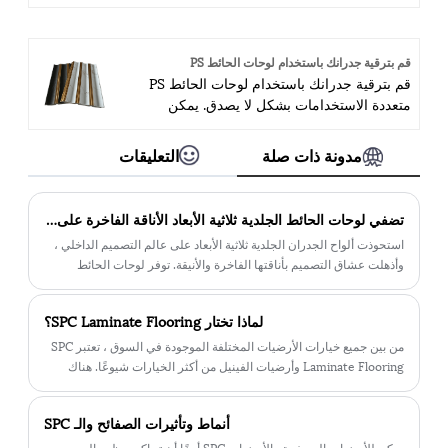
رغوة البوليسترين عالية الكثافة. فهي خفيفة الوزن
وسهلة التركيب ويمكن طباعتها بمجموعة واسعة
من الأنماط والأنسجة والتصميمات. وهذا يعني أنه
قم بترقية جدرانك باستخدام لوحات الحائط PS
يمكنك اختيار اللمسة النهائية التي تتناسب تمامًا
قم بترقية جدرانك باستخدام لوحات الحائط PS
مع نمط الديكور الخاص بك، سواء كنت تفضل
متعددة الاستخدامات بشكل لا يصدق. يمكن
المظهر الكلاسيكي أو الحديث
استخدامها لإنشاء جدار مميز في غرفة المعيشة
الخاصة بك، أو إضافة نسيج إلى غرفة الطعام
مدونة ذات صلة
التعليقات
الخاصة بك، أو حتى إنشاء لمسة فريدة في
حمامك. مع وجود العديد من الأنماط والتصميمات
للاختيار من بينها، فإن الاحتمالات لا حصر لها.
تضفي لوحات الحائط الجلدية ثلاثية الأبعاد الأناقة الفاخرة على التصميم الداخلي
استحوذت ألواح الجدران الجلدية ثلاثية الأبعاد على عالم التصميم الداخلي ،
وأذهلت عشاق التصميم بأناقتها الفاخرة والأنيقة. توفر لوحات الحائط
المبتكرة هذه مزيجًا فريدًا من التطور والعمق البصري والجاذبية اللمسية ،
مما أحدث ثورة في طريقة تغيير المساحات الداخلية.
لماذا تختار SPC Laminate Flooring؟
من بين جميع خيارات الأرضيات المختلفة الموجودة في السوق ، تعتبر SPC
Laminate Flooring وأرضيات الفينيل من أكثر الخيارات شيوعًا. هناك
الكثير من الأسباب التي تجعل الناس يحبون SPC Laminate Flooring.
أنماط وتأثيرات الصفائح والـ SPC
يمكن للأرضيات المصفحة والأرضيات SPC أيضًا أن تحاكي مظهر الحجر