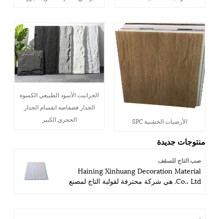
الجرانيت الأسود الطبيعي الكسوة
الجدار فضفاضة انقسام الجدار
الحجري الكبير
الأرضيات الخشبية SPC
منتوجات جديدة
صب التاج للسقف
Haining Xinhuang Decoration Material
Co.، Ltd. هي شركة محترفة لقولبة التاج لمصنع
السقف في الصين. ميزتنا هي الأسعار التنافسية
والجودة العالية وأفضل خدمة. مرحبا بكم في
الاستفسار وآمل التعاون التجاري طويل الأمد في