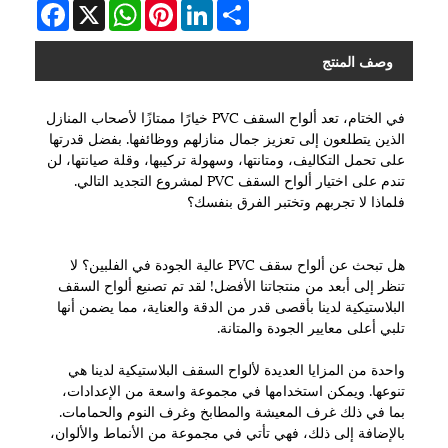
Facebook
WhatsApp
X
Pinterest
LinkedIn
Share
وصف المنتج
في الختام، تعد ألواح السقف PVC خيارًا ممتازًا لأصحاب المنازل
الذين يتطلعون إلى تعزيز جمال منازلهم ووظائفها. بفضل قدرتها
على تحمل التكاليف، ومتانتها، وسهولة تركيبها، وقلة صيانتها، لن
تندم على اختيار ألواح السقف PVC لمشروع التجديد التالي.
فلماذا لا تجربهم وتختبر الفرق بنفسك؟
هل تبحث عن ألواح سقف PVC عالية الجودة في الفلبين؟ لا
تنظر إلى أبعد من منتجاتنا الأفضل! لقد تم تصنيع ألواح السقف
البلاستيكية لدينا بأقصى قدر من الدقة والعناية، مما يضمن أنها
تلبي أعلى معايير الجودة والمتانة.
واحدة من المزايا العديدة لألواح السقف البلاستيكية لدينا هي
تنوعها. ويمكن استخدامها في مجموعة واسعة من الإعدادات،
بما في ذلك غرف المعيشة والمطابخ وغرف النوم والحمامات.
بالإضافة إلى ذلك، فهي تأتي في مجموعة من الأنماط والألوان،