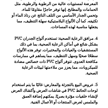
المعرضة لمستويات عالية من الرطوبة والرطوبة، مثل
الحمامات والمطابخ. إنها توفر حاجزًا مقاومًا للماء،
وتحمي الجدار الأساسي من التلف الناتج عن رذاذ الماء أو
تكثيفه. كما أن الألواح البلاستيكية سهلة التنظيف، مما
يجعلها مناسبة لهذه المساحات.
4. مرافق الرعاية الصحية: تستخدم ألواح الجدران PVC
بشكل شائع في أماكن الرعاية الصحية، بما في ذلك
المستشفيات والعيادات والمختبرات. توفر هذه الألواح
سطحًا صحيًا وسهل التنظيف، مما يساهم في ممارسات
مكافحة العدوى. تتوفر ألواح PVC ذات خصائص مضادة
للميكروبات، مما يعزز من ملاءمتها لبيئات الرعاية
الصحية.
5. عروض البيع بالتجزئة والمعارض: غالبًا ما يتم استخدام
لوحات الحائط PVC في شاشات العرض وأكشاك العرض
لإنشاء خلفيات مؤثرة بصريًا. يمكنهم إضافة العمق
والملمس لعرض المنتجات أو الأعمال الفنية.