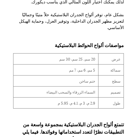
لذلك يمكنك اختيار اللون المثالي الذي يناسب ديكورك.
بشكل عام، توفر ألواح الجدران البلاستيكية حلاً متينًا وجماليًا
لتعزيز مظهر الجدران الداخلية، وتوفير العزل، وحماية الهيكل
الأساسي.
مواصفات ألواح الحوائط البلاستيكية
عرض
20 سم، 25 سم، 30 سم
سماكة
5 مم، 6 مم، 7 مم
سطح
ختم ساخن
تصميم
السماء الزرقاء والسحب البيضاء
طول
2.9 م، 3 م، 4.1 م، 5.95 م
تتمتع ألواح الجدران البلاستيكية بمجموعة واسعة من
التطبيقات نظرًا لتعدد استخداماتها وفوائدها. فيما يلي