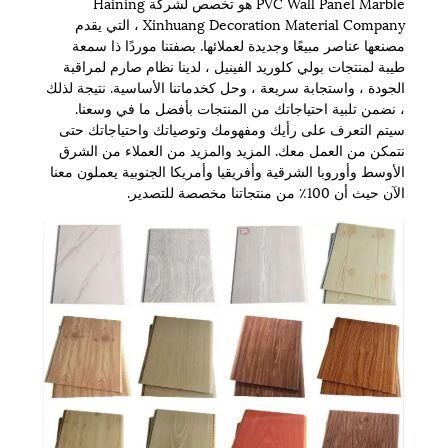
PVC Wall Panel Marble هو تخصص لشركة Haining
Xinhuang Decoration Material Company ، التي يقدم
مصنعها عناصر مبيعًا وجديدة لعملائها. بصفتنا موردًا ذا سمعة
طيبة لمنتجات بولي كلوريد الفينيل ، لدينا نظام صارم لمراقبة
الجودة ، واستجابة سريعة ، وحل كخدماتنا الأساسية. نتيجة لذلك
، نضمن تلبية احتياجاتك من المنتجات بأفضل ما في وسعنا.
سيتم التعرف على رأيك ومفهومك وتوصياتك واحتياجاتك حتى
نتمكن من العمل معك. المزيد والمزيد من العملاء من الشرق
الأوسط وأوروبا الشرقية وأفريقيا وأمريكا الجنوبية يعملون معنا
الآن حيث أن 100٪ من منتجاتنا مخصصة للتصدير.