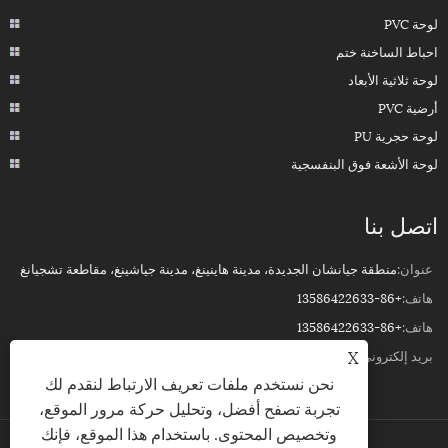
لوحة PVC
احباط الساخنة ختم
لوحة ثلاثية الأبعاد
أرضية PVC
لوحة حجرية PU
لوحة الأشعة فوق البنفسجية
اتصل بنا
عنوان:
منطقة جيانشان الجديدة، مدينة هاينينغ، مدينة جياشينغ، مقاطعة تشجيانغ
هاتف:
+86-13586422633
هاتف:
+86-13586422633
X
بريد إلكتروني:
ROSSPVCPANEL88@YEAH.NET
نحن نستخدم ملفات تعريف الارتباط لنقدم لك
تجربة تصفح أفضل، وتحليل حركة مرور الموقع،
وتخصيص المحتوى. باستخدام هذا الموقع، فإنك