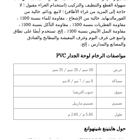
سهولة القطع والتنظيف والتركيب (استخدام الغراء مقبول ؛ لا
حاجة إلى المزيد من غراء الأظافر) ؛ لامع. ودائم. خالية من
الفورمالديهايد. خالية من الإشعاع ، مقاومة للماء بنسبة 100٪ ،
مقاومة الفطريات بنسبة 100٪ ، مقاومة التآكل بنسبة 100٪ ،
مقاومة النمل الأبيض بنسبة 100٪ ، إلخ. تستخدم أيضًا على نطاق
واسع في غرف النوم وغرف المعيشة والمطابخ والفنادق
والمصانع والمدارس ، إلخ.
مواصفات الرخام لوحة الجدار PVC
عرض
30 سم / 20 سم / 25 سم
سماكة
8 مم / 7 مم / 6 مم
سوق
جنوب أفريقيا
تصميم
تصميم ماربيل
طول
5.95 م / 2.95 م
حول هاينينغ شينهوانغ