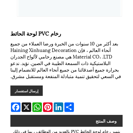
رخام PVC لوحة الحائط
بعد أكثر من 10 سنوات من الخبرة ورضا العملاء من جميع
أنحاء العالم ، فإن Haining Xinhuang Decoration
Material CO، .LTD هي مصنع رخامي لألواح الجدران
البلاستيكية ذات السمعة الطيبة في الصين. نؤيد. ندعو
بحرارة جميع أصدقائنا من جميع أنحاء العالم للانضمام إلينا
في السعي لتحقيق تنمية متبادلة المنفعة ومستقبل مشرق.
إرسال استفسار
Facebook
WhatsApp
X
Pinterest
LinkedIn
Share
وصف المنتج
يتميز رخام لوحة الحائط PVC بالعديد من الوظائف ، بما في ذلك